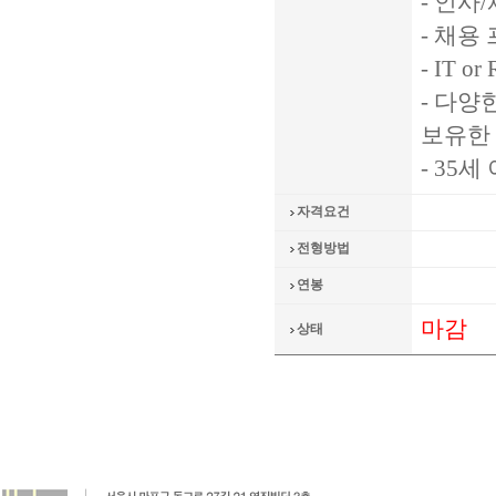
- 인사
- 채용
- IT
- 다양
보유한 
- 35세
자격요건
전형방법
연봉
마감
상태