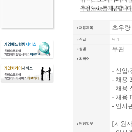
초우량
채용제목
직급
대리
무관
성별
외국어
- 신입
- 채용
- 채용
- 채용 
- 인사
[지원자
담당업무