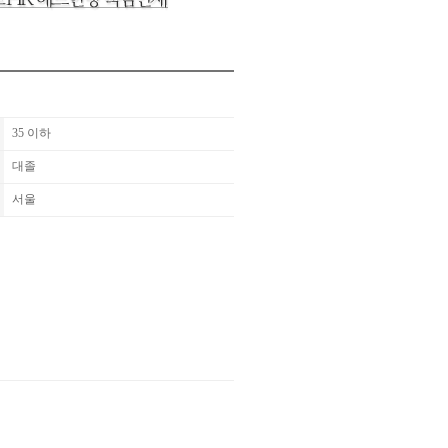
35 이하
대졸
서울